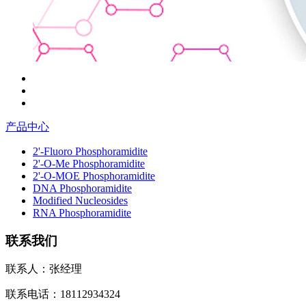
产品中心
2'-Fluoro Phosphoramidite
2'-O-Me Phosphoramidite
2'-O-MOE Phosphoramidite
DNA Phosphoramidite
Modified Nucleosides
RNA Phosphoramidite
联系我们
联系人：张经理
联系电话：18112934324